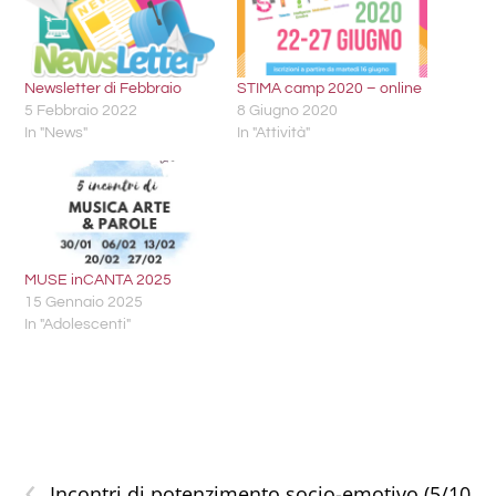
Newsletter di Febbraio
STIMA camp 2020 – online
5 Febbraio 2022
8 Giugno 2020
In "News"
In "Attività"
MUSE inCANTA 2025
15 Gennaio 2025
In "Adolescenti"
‹
Incontri di potenzimento socio-emotivo (5/10