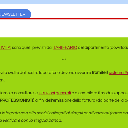
RA NEWSLETTER
IVITA’
sono quelli previsti dal
TARIFFARIO
del dipartimento (download d
***
ività svolte dal nostro laboratorio devono avvenire
tramite il
sistema P
ni.
tiamo a consultare le
istruzioni generali
e a compilare il modulo appos
 i PROFESSIONISTI)
ai fini dell’emissione della fattura (da parte del d
ntegrata con altri servizi collegati ai singoli conti correnti (come 
da verificare con la singola banca.