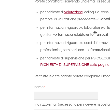
Potete contattarci scrivendo una email ai seguent
per richieste di
valutazione,
colloqui di cons
percorsi di valutazione precedente –>
labta
per informazioni riguardo a laboratori e atti
genitori
–> formazione.labtalento
unipv.it
per informazioni riguardo a corsi di formazi
professionisti, seminari, ecc. –>
formazione.
per richieste di supervisione per PSICOLOGI
RICHIESTA DI SUPERVISIONE sulla pagina
Per tutte le altre richiste potete compilare il mo
nome
*
Indirizzo email (necessario per ricevere risposta