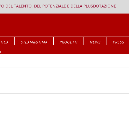
PPO DEL TALENTO, DEL POTENZIALE E DELLA PLUSDOTAZIONE
TICA
STEAM&STIMA
PROGETTI
NEWS
PRESS
Mostra ALLA RICERCA DEL SIGNIFICATO
O