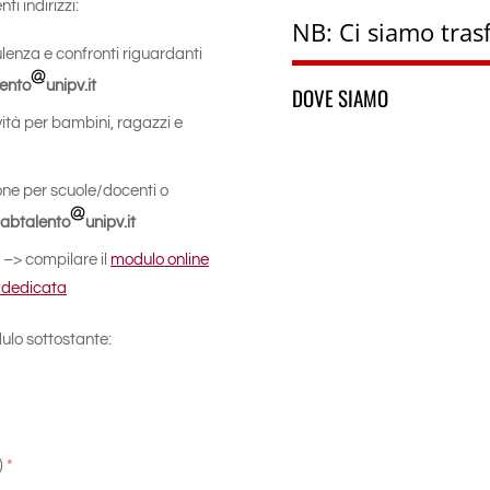
i indirizzi:
NB: Ci siamo trasf
ulenza e confronti riguardanti
lento
unipv.it
DOVE SIAMO
vità per bambini, ragazzi e
one per scuole/docenti o
labtalento
unipv.it
 –> compilare il
modulo online
 dedicata
dulo sottostante:
)
*