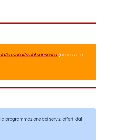
datie raccolta del consenso
(accessibile
alla programmazione dei servizi offerti dal