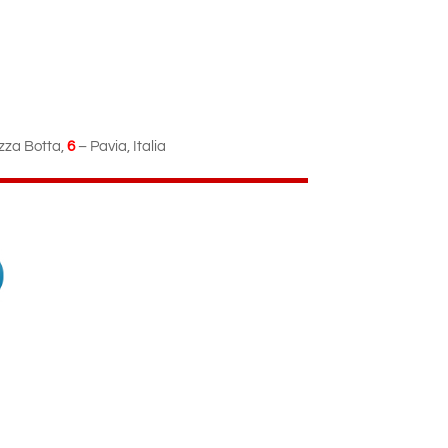
azza Botta,
6
– Pavia, Italia