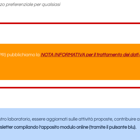
ezzo preferenziale per qualsiasi
PR) pubblichiamo la
NOTA INFORMATIVA per il trattamento dei dati 
tro laboratorio, essere aggiornati sulle attività proposte, contribuire 
sletter compilando l’apposito modulo online (tramite il pulsante blu).