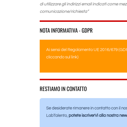
di utilizzare gli indirizzi email indicati come m
comunicazione/richiesta”
NOTA INFORMATIVA - GDPR
Ai sensi del Regolamento UE 2016/679 (GD
cliccando sul link)
RESTIAMO IN CONTATTO
Se desiderate rimanere in contatto con il nos
LabTalento,
potete iscriverVi alla nostra new