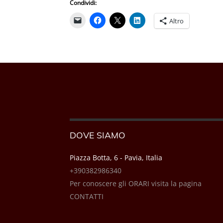
Condividi:
Altro
DOVE SIAMO
Piazza Botta, 6 - Pavia, Italia
+390382986340
Per conoscere gli ORARI visita la pagina
CONTATTI