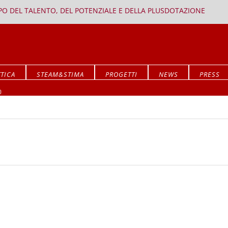
PPO DEL TALENTO, DEL POTENZIALE E DELLA PLUSDOTAZIONE
TICA
STEAM&STIMA
PROGETTI
NEWS
PRESS
Mostra ALLA RICERCA DEL SIGNIFICATO
O