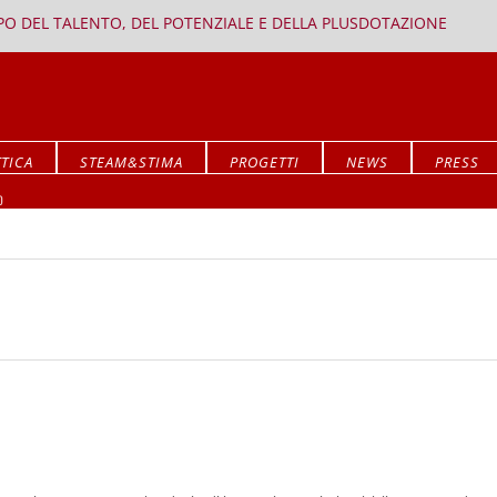
PPO DEL TALENTO, DEL POTENZIALE E DELLA PLUSDOTAZIONE
TICA
STEAM&STIMA
PROGETTI
NEWS
PRESS
Mostra ALLA RICERCA DEL SIGNIFICATO
O