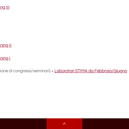
ng III
ning II
ning I
ione di congressi/seminari) +
Laboratori STIMA da Febbraio/Giugno