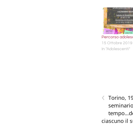
Percorso adoles
15 Ottobre 2019
In "Adolescenti"
‹
Torino, 1
seminario
tempo…del
ciascuno il 