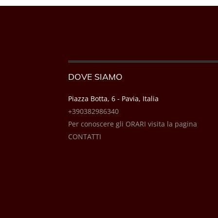
DOVE SIAMO
Piazza Botta, 6 - Pavia, Italia
+390382986340
Per conoscere gli ORARI visita la pagina
CONTATTI