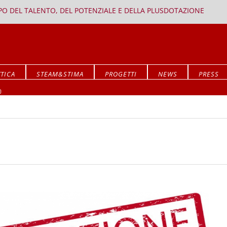
PPO DEL TALENTO, DEL POTENZIALE E DELLA PLUSDOTAZIONE
TICA
STEAM&STIMA
PROGETTI
NEWS
PRESS
Mostra ALLA RICERCA DEL SIGNIFICATO
O