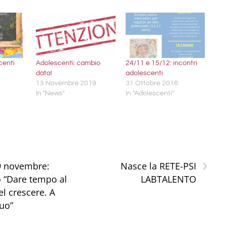
centi
Adolescenti: cambio
24/11 e 15/12: incontri
data!
adolescenti
13 Novembre 2019
31 Ottobre 2018
In "News"
In "Adolescenti"
›
9 novembre:
Nasce la RETE-PSI
 “Dare tempo al
LABTALENTO
 crescere. A
suo”