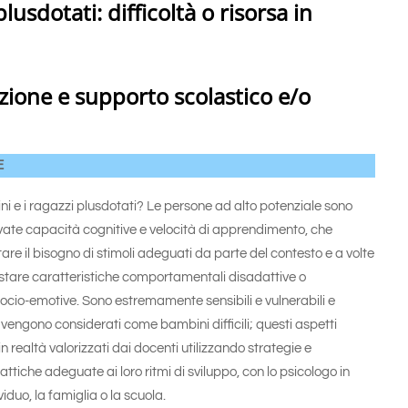
usdotati: difficoltà o risorsa in
azione e supporto scolastico e/o
E
ni e i ragazzi plusdotati? Le persone ad alto potenziale sono
evate capacità cognitive e velocità di apprendimento, che
re il bisogno di stimoli adeguati da parte del contesto e a volte
tare caratteristiche comportamentali disadattive o
cio-emotive. Sono estremamente sensibili e vulnerabili e
vengono considerati come bambini difficili; questi aspetti
 realtà valorizzati dai docenti utilizzando strategie e
ttiche adeguate ai loro ritmi di sviluppo, con lo psicologo in
viduo, la famiglia o la scuola.