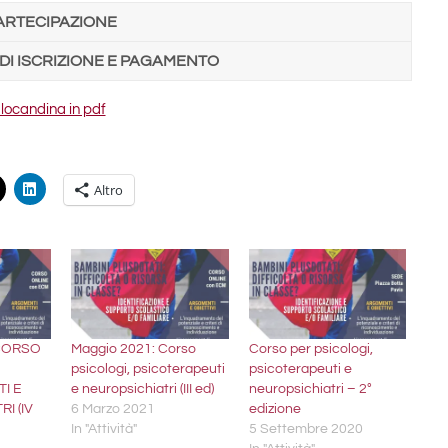
PARTECIPAZIONE
 DI ISCRIZIONE E PAGAMENTO
 locandina in pdf
Altro
 CORSO
Maggio 2021: Corso
Corso per psicologi,
psicologi, psicoterapeuti
psicoterapeuti e
I E
e neuropsichiatri (III ed)
neuropsichiatri – 2°
I (IV
6 Marzo 2021
edizione
In "Attività"
5 Settembre 2020