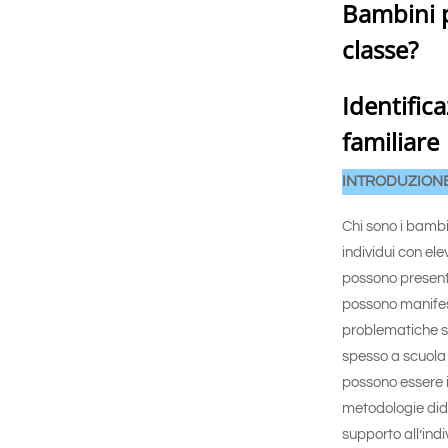
Bambini pl
classe?
Identific
familiare
INTRODUZION
Chi sono i bambi
individui con el
possono presenta
possono manifes
problematiche so
spesso a scuola 
possono essere in
metodologie dida
supporto all’indi