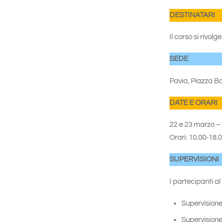
DESTINATARI
Il corso si rivol
SEDE
Pavia, Piazza Bo
DATE E ORARI
22 e 23 marzo – 
Orari: 10.00-18.
SUPERVISIONI
I partecipanti al
Supervisione
Supervisione 