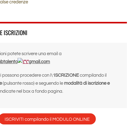
 false credenze
E ISCRIZIONI
ioni potete scrivere una email a
abtalento
gmail.com
ti possono procedere con l\’
ISCRIZIONE
compilando il
e
(pulsante rosso) e seguendo le
modalità di iscrizione e
indicate nel box a fondo pagina.
ISCRIVITI compilando il MODULO ONLINE