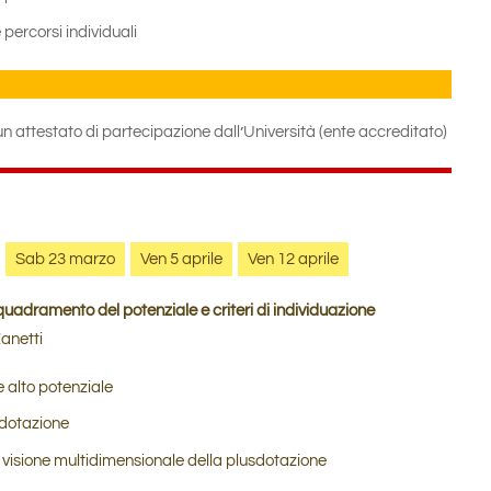
percorsi individuali
 un attestato di partecipazione dall’Università (ente accreditato)
Sab 23 marzo
Ven 5 aprile
Ven 12 aprile
quadramento del potenziale e criteri di individuazione
anetti
e alto potenziale
usdotazione
 visione multidimensionale della plusdotazione