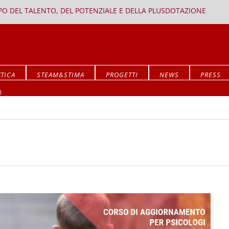
PPO DEL TALENTO, DEL POTENZIALE E DELLA PLUSDOTAZIONE
TICA
STEAM&STIMA
PROGETTI
NEWS
PRESS
Mostra ALLA RICERCA DEL SIGNIFICATO
O