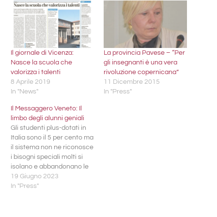
Il giornale di Vicenza:
La provincia Pavese – “Per
Nasce la scuola che
gli insegnanti è una vera
valorizza i talenti
rivoluzione copernicana”
8 Aprile 2019
11 Dicembre 2015
In "News"
In "Press"
Il Messaggero Veneto: Il
limbo degli alunni geniali
Gli studenti plus-dotati in
Italia sono il 5 per cento ma
il sistema non ne riconosce
i bisogni speciali molti si
isolano e abbandonano le
lezioni. La storia di Matteo:
19 Giugno 2023
«Colpevolizzato e
In "Press"
bullizzato» di Elisa Forte
Leggi l'articolo sul
quotidiano online: