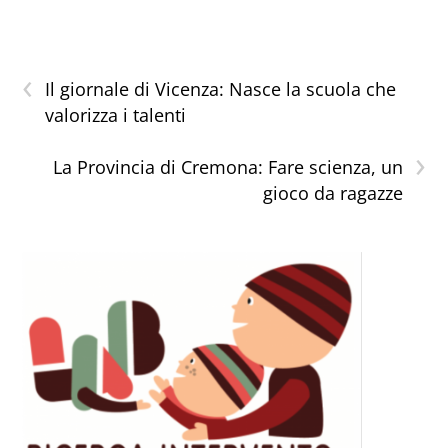
https://messaggeroveneto.
gelocal.it/italia-
mondo/2023/06/17/news/i
‹
l_limbo_degli_alunni_geni
Il giornale di Vicenza: Nasce la scuola che
ali-12862974/ Il limbo degli
valorizza i talenti
alunni geniali Gli studenti
plus-dotati…
›
La Provincia di Cremona: Fare scienza, un
gioco da ragazze