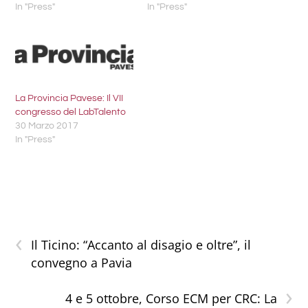
In "Press"
In "Press"
La Provincia Pavese: Il VII
congresso del LabTalento
30 Marzo 2017
In "Press"
‹
Il Ticino: “Accanto al disagio e oltre”, il
convegno a Pavia
›
4 e 5 ottobre, Corso ECM per CRC: La