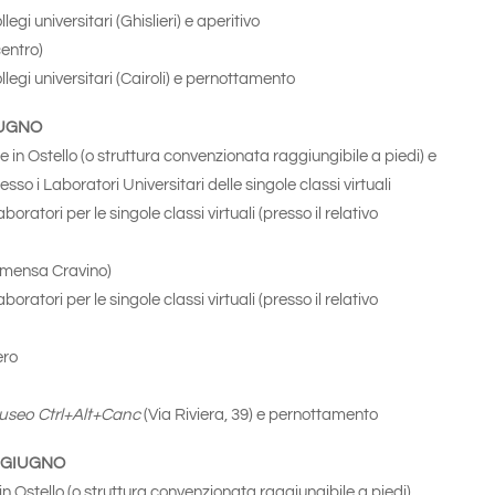
llegi universitari (Ghislieri) e aperitivo
entro)
ollegi universitari (Cairoli) e pernottamento
IUGNO
 in Ostello (o struttura convenzionata raggiungibile a piedi) e
sso i Laboratori Universitari delle singole classi virtuali
aboratori per le singole classi virtuali (presso il relativo
ensa Cravino)
aboratori per le singole classi virtuali (presso il relativo
ero
useo Ctrl+Alt+Canc
(Via Riviera, 39) e pernottamento
 GIUGNO
n Ostello (o struttura convenzionata raggiungibile a piedi).