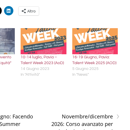
Altro
 evento
10-14 luglio, Pavia –
16-19 Giugno, Pavia:
quità”
Talent Week 2023 (AoD)
Talent Week 2025 (AOD)
14 Giugno 2023
5 Giugno 2025
In "Attività"
In "News"
›
ugno: Facendo
Novembre/dicembre
 Summer
2026: Corso avanzato per