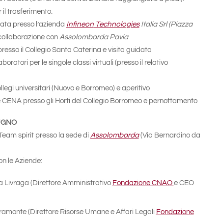
 il trasferimento.
data presso l’azienda
Infineon
Technologies
Italia Srl (Piazza
 collaborazione con
Assolombarda Pavia
sso il Collegio Santa Caterina e visita guidata
aboratori per le singole classi virtuali (presso il relativo
ollegi universitari (Nuovo e Borromeo) e aperitivo
e CENA presso gli Horti del Collegio Borromeo e pernottamento
IUGNO
 Team spirit presso la sede di
Assolombarda
(Via Bernardino da
on le Aziende:
ia Livraga (Direttore Amministrativo
Fondazione CNAO
e CEO
amonte (Direttore Risorse Umane e Affari Legali
Fondazione