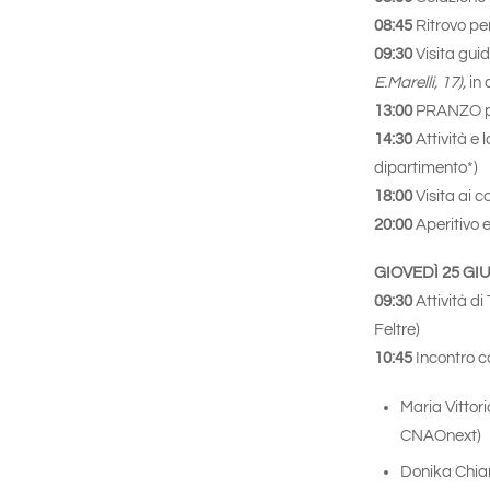
08:45
Ritrovo per
09:30
Visita gui
E.Marelli, 17),
in
13:00
PRANZO pre
14:30
Attività e l
dipartimento*)
18:00
Visita ai c
20:00
Aperitivo 
GIOVEDÌ 25 G
09:30
Attività di
Feltre)
10:45
Incontro c
Maria Vittor
CNAOnext)
Donika Chiar