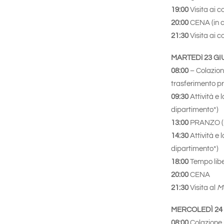
19:00
Visita ai co
20:00
CENA (in c
21:30
Visita ai c
MARTEDì 23 G
08:00
– Colazione
trasferimento pre
09:30
Attività e l
dipartimento*)
13:00
PRANZO (m
14:30
Attività e l
dipartimento*)
18:00
Tempo lib
20:00
CENA
21:30
Visita al
M
MERCOLEDÌ 24
08:00
Colazione i