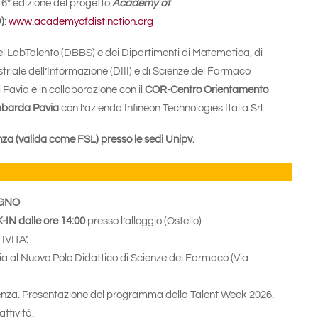
 6° edizione del progetto
Academy of
)
:
www.academyofdistinction.org
l LabTalento (DBBS) e dei Dipartimenti di Matematica, di
triale dell’Informazione (DIII) e di Scienze del Farmaco
i Pavia e in collaborazione con il
COR-Centro Orientamento
barda Pavia
con l’azienda Infineon Technologies Italia Srl.
enza (valida come FSL) presso le sedi Unipv.
UGNO
IN dalle ore 14:00
presso l’alloggio (Ostello)
IVITA’.
ria al Nuovo Polo Didattico di Scienze del Farmaco (Via
ienza. Presentazione del programma della Talent Week 2026.
attività.