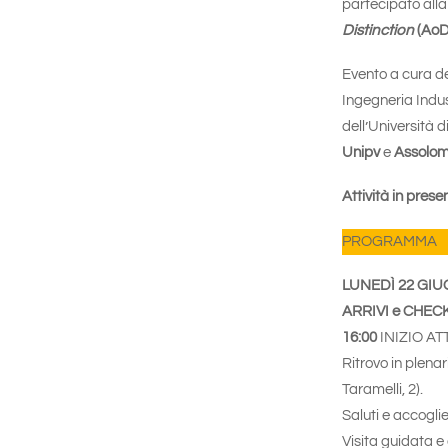
partecipato alla
Distinction
(AoD
Evento a cura de
Ingegneria Indus
dell’Università d
Unipv
e
Assolom
Attività in pres
PROGRAMMA
LUNEDÌ 22 GI
ARRIVI e CHECK-
16:00
INIZIO ATT
Ritrovo in plena
Taramelli, 2).
Saluti e accogl
Visita guidata e 