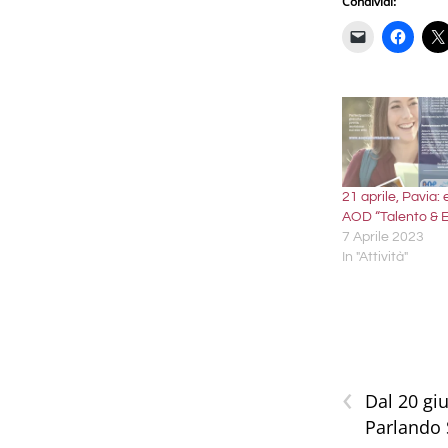
Condividi:
21 aprile, Pavia:
AOD “Talento & E
7 Aprile 2023
In "Attività"
‹
Dal 20 gi
Parlando