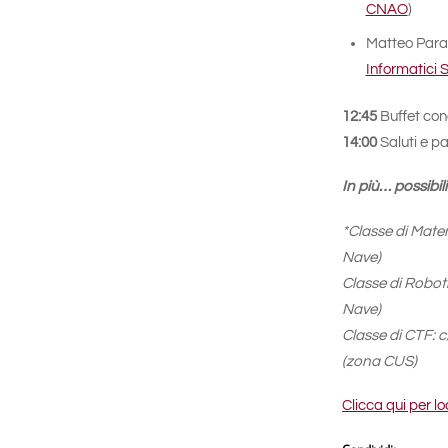
CNAO
)
Matteo Para
Informatici S
12:45
Buffet con
14:00
Saluti e p
In più… possibili
*Classe di Matem
Nave)
Classe di Roboti
Nave)
Classe di CTF: c
(zona CUS)
Clicca qui per 