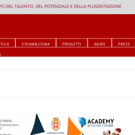
PPO DEL TALENTO, DEL POTENZIALE E DELLA PLUSDOTAZIONE
TICA
STEAM&STIMA
PROGETTI
NEWS
PRESS
Mostra ALLA RICERCA DEL SIGNIFICATO
O