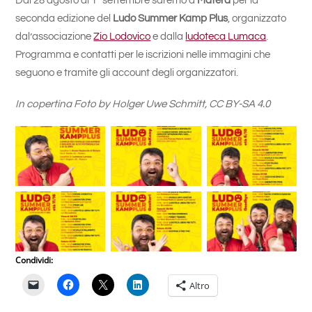
Dal 28 agosto al 1° settembre saremo a
Matera
per la
seconda edizione del
Ludo Summer Kamp Plus
, organizzato
dal’associazione
Zio Lodovico
e dalla
ludoteca Lumaca
.
Programma e contatti per le iscrizioni nelle immagini che
seguono e tramite gli account degli organizzatori.
In copertina Foto by Holger Uwe Schmitt, CC BY-SA 4.0
Condividi:
Altro