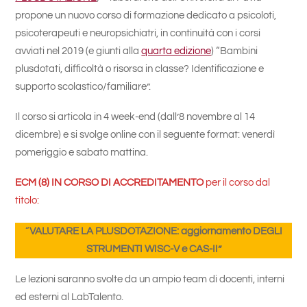
propone un nuovo corso di formazione dedicato a psicoloti,
psicoterapeuti e neuropsichiatri, in continuità con i corsi
avviati nel 2019 (e giunti alla
quarta edizione
) “Bambini
plusdotati, difficoltà o risorsa in classe? Identificazione e
supporto scolastico/familiare”.
Il corso si articola in 4 week-end (dall’8 novembre al 14
dicembre) e si svolge online con il seguente format: venerdì
pomeriggio e sabato mattina.
ECM (8) IN CORSO DI ACCREDITAMENTO
per il corso dal
titolo:
“
VALUTARE LA PLUSDOTAZIONE: aggiornamento DEGLI
STRUMENTI
WISC-V
e CAS-II”
Le lezioni saranno svolte da un ampio team di docenti, interni
ed esterni al LabTalento.