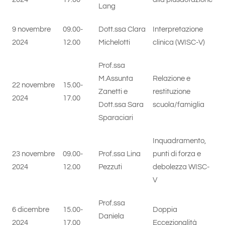
Lang
9 novembre
09.00-
Dott.ssa Clara
Interpretazione
2024
12.00
Michelotti
clinica (WISC-V)
Prof.ssa
M.Assunta
Relazione e
22 novembre
15.00-
Zanetti e
restituzione
2024
17.00
Dott.ssa Sara
scuola/famiglia
Sparaciari
Inquadramento,
23 novembre
09.00-
Prof.ssa Lina
punti di forza e
2024
12.00
Pezzuti
debolezza WISC-
V
Prof.ssa
6 dicembre
15.00-
Doppia
Daniela
2024
17.00
Eccezionalità