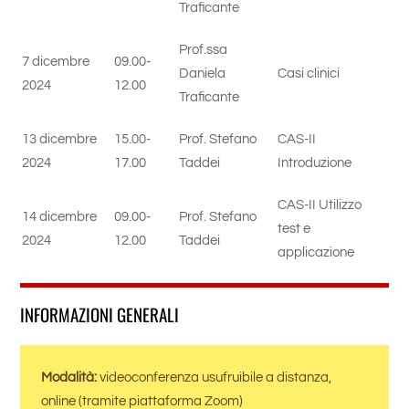
Traficante
Prof.ssa
7 dicembre
09.00-
Daniela
Casi clinici
2024
12.00
Traficante
13 dicembre
15.00-
Prof. Stefano
CAS-II
2024
17.00
Taddei
Introduzione
CAS-II Utilizzo
14 dicembre
09.00-
Prof. Stefano
test e
2024
12.00
Taddei
applicazione
INFORMAZIONI GENERALI
Modalità:
videoconferenza usufruibile a distanza,
online (tramite piattaforma Zoom)