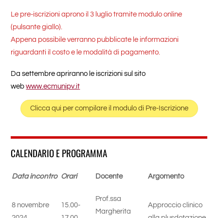
Le pre-iscrizioni aprono il 3 luglio tramite modulo online
(pulsante giallo).
Appena possibile verranno pubblicate le informazioni
riguardanti il costo e le modalità di pagamento.
Da settembre apriranno le iscrizioni sul sito
web
www.ecmunipv.it
Clicca qui per compilare il modulo di Pre-Iscrizione
.
CALENDARIO E PROGRAMMA
Data incontro
Orari
Docente
Argomento
Prof.ssa
8 novembre
15.00-
Approccio clinico
Margherita
2024
17.00
alla plusdotazione