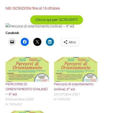
NB: ISCRIZIONI fino al 10 ottobre
Clicca qui per ISCRIVERTI
Condividi:
Altro
PERCORSI DI
Percorsi di orientamento
ORIENTAMENTO (ONLINE)
(online), 5° ed.
– 3° ed.
29 Ottobre 2021
8 Novembre 2020
In "Attività"
In "Attività"