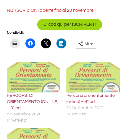
NB: ISCRIZIONI aperte fino al 20 novembre
Clicca qui per ISCRIVERTI
Condividi:
Altro
PERCORSI DI
Percorsi di orientamento
ORIENTAMENTO (ONLINE)
(online) – 4° ed.
– 3° ed.
11 Settembre 2021
8 Novembre 2020
In "Attività"
In "Attività"