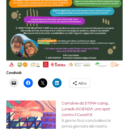
Condividi:
Altro
Cartoline da STIMA-camp,
Lunedì=SCIENZA: uno spot
contro il Covid19
8 giorno fa si concludeva la
prima giornata del nostro