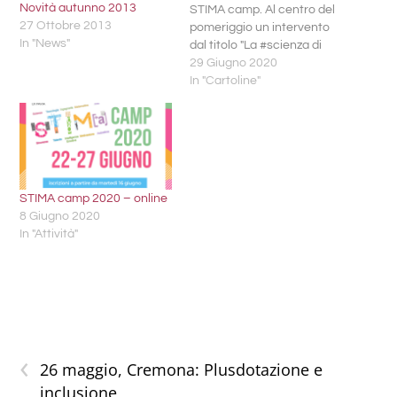
Novità autunno 2013
STIMA camp. Al centro del
27 Ottobre 2013
pomeriggio un intervento
In "News"
dal titolo "La #scienza di
Galeno" (con il Dottor
29 Giugno 2020
Giacomo Bruno) per
In "Cartoline"
ripercorrere la storia della
medicina e della
farmacologia, dalle origini
ai giorni nostri...
un'occasione per imparare
cose nuove ma anche…
STIMA camp 2020 – online
8 Giugno 2020
In "Attività"
‹
26 maggio, Cremona: Plusdotazione e
inclusione