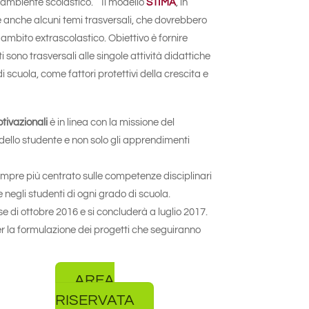
 l’ambiente scolastico. Il modello
STIMA
, in
e anche alcuni temi trasversali, che dovrebbero
 ambito extrascolastico. Obiettivo è fornire
i sono trasversali alle singole attività didattiche
 scuola, come fattori protettivi della crescita e
otivazionali
è in linea con la missione del
 dello studente e non solo gli apprendimenti
sempre più centrato sulle competenze disciplinari
negli studenti di ogni grado di scuola.
se di ottobre 2016 e si concluderà a luglio 2017.
er la formulazione dei progetti che seguiranno
AREA
RISERVATA