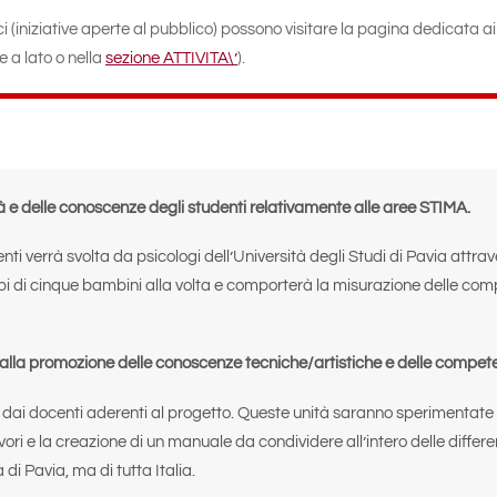
ci (iniziative aperte al pubblico) possono visitare la pagina dedicata ai
e a lato o nella
sezione ATTIVITA\’
).
à e delle conoscenze degli studenti relativamente alle aree STIMA.
i verrà svolta da psicologi dell’Università degli Studi di Pavia attrave
ppi di cinque bambini alla volta e comporterà la misurazione delle com
 alla promozione delle conoscenze tecniche/artistiche e delle compet
 dai docenti aderenti al progetto. Queste unità saranno sperimentate al
ri e la creazione di un manuale da condividere all’intero delle differen
 di Pavia, ma di tutta Italia.