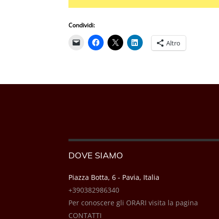
Condividi:
Altro
DOVE SIAMO
Piazza Botta, 6 - Pavia, Italia
+390382986340
Per conoscere gli ORARI visita la pagina
CONTATTI