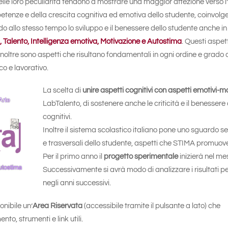
 nelle loro peculiarità tendono a mostrare una maggior affezione verso
petenze e della crescita cognitiva ed emotiva dello studente, coinvolg
do allo stesso tempo lo sviluppo e il benessere dello studente anche in
, Talento, Intelligenza emotiva, Motivazione e Autostima
. Questi aspett
inoltre sono aspetti che risultano fondamentali in ogni ordine e grado di
co e lavorativo.
La scelta di
unire aspetti cog
nitivi con aspetti emotivi-m
LabTalento, di sostenere anche le criticità e il benessere
cognitivi.
Inoltre il sistema scolastico italiano pone uno sguardo 
e trasversali dello studente, aspetti che STIMA promuove 
Per il primo anno il
progetto sperimentale
inizierà nel me
Successivamente si avrà modo di analizzare i risultati p
negli anni successivi.
onibile un’
Area Riservata
(accessibile tramite il pulsante a lato) che
o, strumenti e link utili.