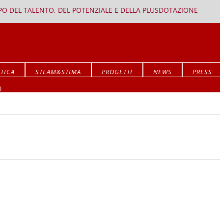
PPO DEL TALENTO, DEL POTENZIALE E DELLA PLUSDOTAZIONE
TICA
STEAM&STIMA
PROGETTI
NEWS
PRESS
Mostra ALLA RICERCA DEL SIGNIFICATO
O