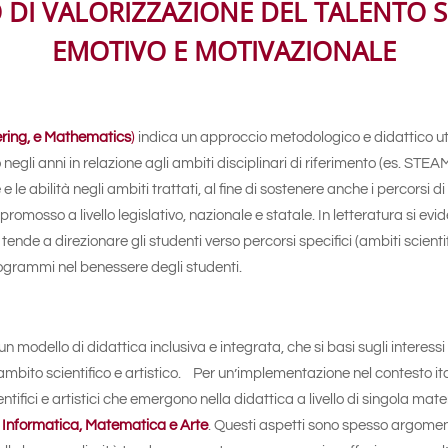
DI VALORIZZAZIONE DEL TALENTO SCI
EMOTIVO E MOTIVAZIONALE
ering, e Mathematics
)
indica un approccio metodologico e didattico util
negli anni in relazione agli ambiti disciplinari di riferimento (es. STE
e le abilità negli ambiti trattati, al fine di sostenere anche i percorsi 
 promosso a livello legislativo, nazionale e statale. In letteratura si ev
tende a direzionare gli studenti verso percorsi specifici (ambiti scienti
 programmi nel benessere degli studenti.
n modello di didattica inclusiva e integrata, che si basi sugli interess
all’ambito scientifico e artistico. Per un’implementazione nel contesto
ntifici e artistici che emergono nella didattica a livello di singola mater
, Informatica, Matematica e Arte
. Questi aspetti sono spesso argomenti