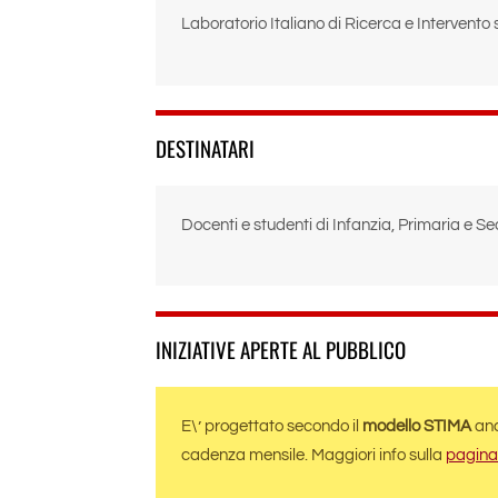
Laboratorio Italiano di Ricerca e Intervento s
DESTINATARI
Docenti e studenti di Infanzia, Primaria e Se
INIZIATIVE APERTE AL PUBBLICO
E\’ progettato secondo il
modello STIMA
anc
cadenza mensile. Maggiori info sulla
pagina