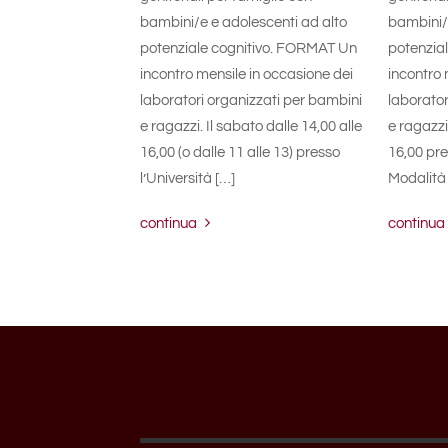
bambini/e e adolescenti ad alto
bambini/e
potenziale cognitivo. FORMAT Un
potenzia
incontro mensile in occasione dei
incontro 
laboratori organizzati per bambini
laborator
e ragazzi. Il sabato dalle 14,00 alle
e ragazzi.
16,00 (o dalle 11 alle 13) presso
16,00 pres
l’Università […]
Modalità 
continua
continua