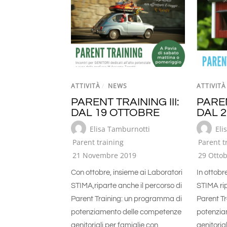
ATTIVITÀ
/
NEWS
ATTIVITÀ
PARENT TRAINING III:
PAREN
DAL 19 OTTOBRE
DAL 
Elisa Tamburnotti
Eli
Parent training
Parent t
21 Novembre 2019
29 Otto
Con ottobre, insieme ai Laboratori
In ottobr
STIMA,riparte anche il percorso di
STIMA rip
Parent Training: un programma di
Parent T
potenziamento delle competenze
potenzia
genitoriali per famiglie con
genitoria