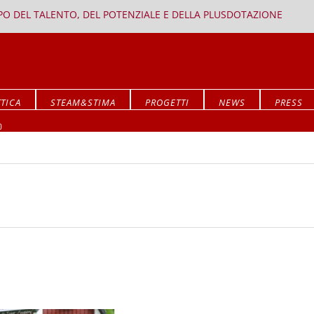
PPO DEL TALENTO, DEL POTENZIALE E DELLA PLUSDOTAZIONE
TICA
STEAM&STIMA
PROGETTI
NEWS
PRESS
Mostra ALLA RICERCA DEL SIGNIFICATO
O