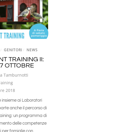
/
GENITORI
/
NEWS
T TRAINING II:
27 OTTOBRE
sa Tamburnotti
raining
bre 2018
e insieme ai Laboratori
arte anche il percorso di
raining: un programma di
mento delle competenze
li per famiglie con