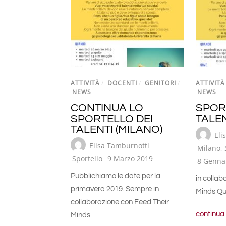
ATTIVITÀ
/
DOCENTI
/
GENITORI
/
ATTIVITÀ
NEWS
NEWS
CONTINUA LO
SPOR
SPORTELLO DEI
TALEN
TALENTI (MILANO)
Eli
Elisa Tamburnotti
Milano
,
Sportello
9 Marzo 2019
8 Genna
Pubblichiamo le date per la
in collab
primavera 2019. Sempre in
Minds Qui
collaborazione con Feed Their
continua
Minds