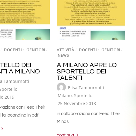
/
DOCENTI
/
GENITORI
/
ATTIVITÀ
/
DOCENTI
/
GENITORI
/
NEWS
TELLO DEI
A MILANO APRE LO
TI A MILANO
SPORTELLO DEI
TALENTI
sa Tamburnotti
Elisa Tamburnotti
Sportello
Milano
,
Sportello
io 2019
25 Novembre 2018
orazione con Feed Their
in collaborazione con Feed Their
 la locandina in pdf
Minds
continua