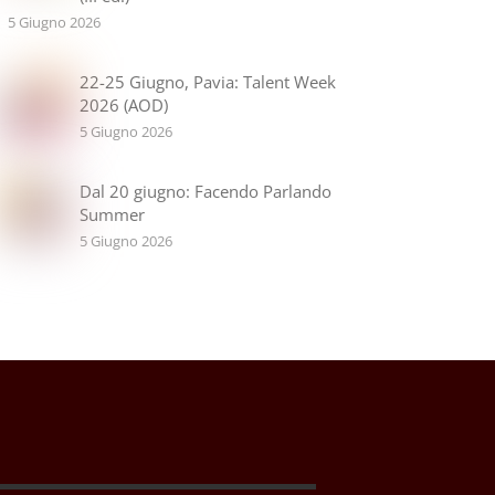
5 Giugno 2026
22-25 Giugno, Pavia: Talent Week
2026 (AOD)
5 Giugno 2026
Dal 20 giugno: Facendo Parlando
Summer
5 Giugno 2026