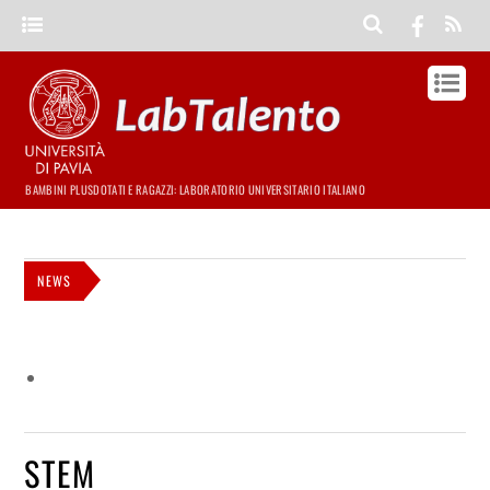
BAMBINI PLUSDOTATI E RAGAZZI: LABORATORIO UNIVERSITARIO ITALIANO
NEWS
STEM