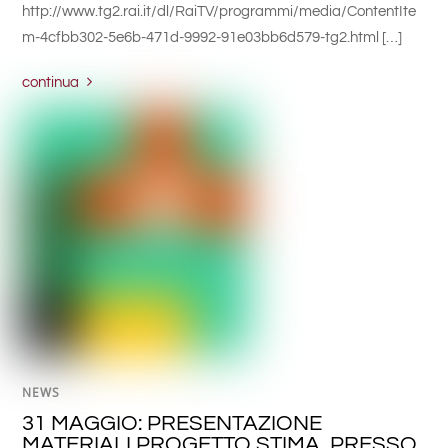
http://www.tg2.rai.it/dl/RaiTV/programmi/media/ContentIte
m-4cfbb302-5e6b-471d-9992-91e03bb6d579-tg2.html […]
continua
NEWS
31 MAGGIO: PRESENTAZIONE
MATERIALI PROGETTO STIMA, PRESSO