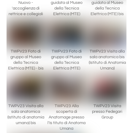
Nuovo -
guidata al Museo
guidata al Museo
'accoglienza di
della Tecnica
della Tecnica
rettrice e collegiali
Elettrica (MTE)
Elettrica (MTE) bis
TWPV23 Foto di
TWPV23 Foto di
TWPV23 Visita alla
gruppo al Museo
gruppo al Museo
sala anatomica bis
della Tecnica
della Tecnica
(Istituto di Anatomia
Elettrica (MTE) - bis
Elettrica (MTE)
Umana)
TWPV23 Visita alla
TWPV23 Alla
TWPV23 Visita
sala anatomica
scoperta di
presso Fedegari
(Istituto di anatomia
Anatomage presso
Group
umana) bis
l'Is tituto di Anatoma
Umana