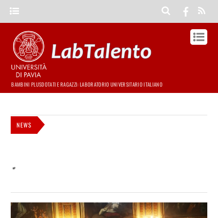
BAMBINI PLUSDOTATI E RAGAZZI: LABORATORIO UNIVERSITARIO ITALIANO
NEWS