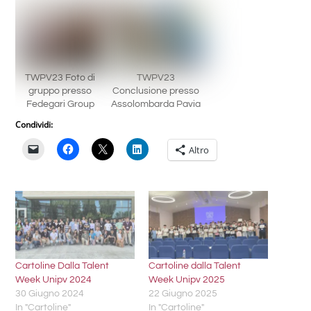
TWPV23 Foto di
TWPV23
gruppo presso
Conclusione presso
Fedegari Group
Assolombarda Pavia
Condividi:
Altro
Cartoline Dalla Talent
Cartoline dalla Talent
Week Unipv 2024
Week Unipv 2025
30 Giugno 2024
22 Giugno 2025
In "Cartoline"
In "Cartoline"