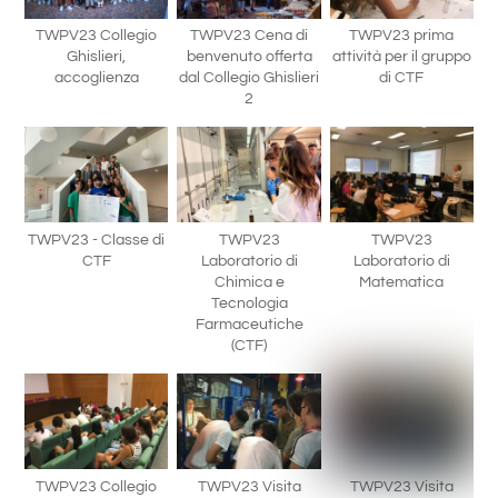
TWPV23 Collegio
TWPV23 Cena di
TWPV23 prima
Ghislieri,
benvenuto offerta
attività per il gruppo
accoglienza
dal Collegio Ghislieri
di CTF
2
TWPV23 - Classe di
TWPV23
TWPV23
CTF
Laboratorio di
Laboratorio di
Chimica e
Matematica
Tecnologia
Farmaceutiche
(CTF)
TWPV23 Collegio
TWPV23 Visita
TWPV23 Visita