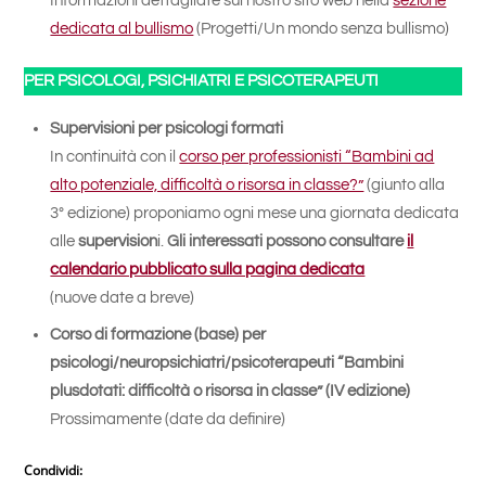
Informazioni dettagliate sul nostro sito web nella
sezione
dedicata al bullismo
(Progetti/Un mondo senza bullismo)
PER PSICOLOGI, PSICHIATRI E PSICOTERAPEUTI
Supervisioni per psicologi formati
In continuità con il
corso per professionisti “Bambini ad
alto potenziale, difficoltà o risorsa in classe?”
(giunto alla
3° edizione) proponiamo ogni mese una giornata dedicata
alle
supervision
i.
Gli interessati possono consultare
il
calendario pubblicato sulla pagina dedicata
(nuove date a breve)
Corso di formazione (base) per
psicologi/neuropsichiatri/psicoterapeuti “Bambini
plusdotati: difficoltà o risorsa in classe” (IV edizione)
Prossimamente (date da definire)
Condividi: