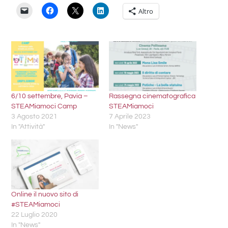
Altro
6/10 settembre, Pavia –
Rassegna cinematografica
STEAMiamoci Camp
STEAMiamoci
3 Agosto 2021
7 Aprile 2023
In "Attività"
In "News"
Online il nuovo sito di
#STEAMiamoci
22 Luglio 2020
In "News"