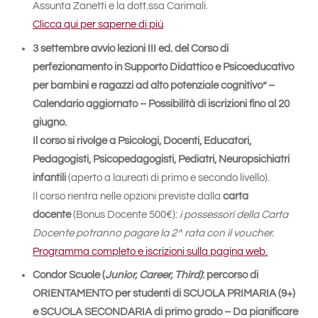
Assunta Zanetti e la dott.ssa Carimali.
Clicca qui per saperne di più
3 settembre avvio lezioni III ed. del Corso di
perfezionamento in Supporto Didattico e Psicoeducativo
per bambini e ragazzi ad alto potenziale cognitivo” –
Calendario aggiornato – Possibilità di iscrizioni fino al 20
giugno.
Il corso si rivolge a Psicologi, Docenti, Educatori,
Pedagogisti, Psicopedagogisti, Pediatri, Neuropsichiatri
infantili
(aperto a laureati di primo e secondo livello).
Il corso rientra nelle opzioni previste dalla
carta
docente
(Bonus Docente 500€):
i possessori della Carta
Docente potranno pagare la 2^ rata con il voucher.
Programma completo e iscrizioni sulla pagina web.
Condor Scuole (
Junior, Career, Third)
: percorso di
ORIENTAMENTO per studenti di SCUOLA PRIMARIA (9+)
e SCUOLA SECONDARIA di primo grado – Da pianificare