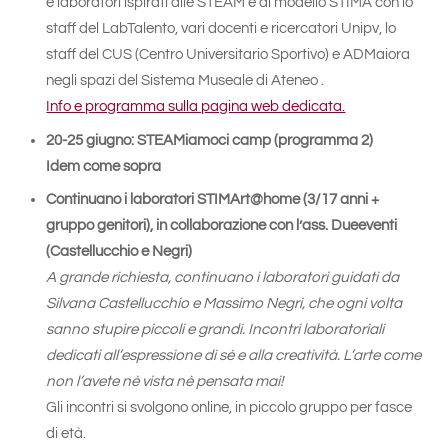
e laboratori ispirati alle STEAM e al modello STIMA con lo
staff del LabTalento, vari docenti e ricercatori Unipv, lo
staff del CUS (Centro Universitario Sportivo) e ADMaiora
negli spazi del Sistema Museale di Ateneo .
Info e programma sulla pagina web dedicata.
20-25 giugno: STEAMiamoci camp (programma 2)
Idem come sopra
Continuano i laboratori STIMArt@home (3/17 anni +
gruppo genitori),
in collaborazione con l’ass. Dueeventi
(Castellucchio e Negri)
A grande richiesta, continuano i laboratori guidati da
Silvana Castellucchio e Massimo Negri, che ogni volta
sanno stupire piccoli e grandi. Incontri laboratoriali
dedicati all’espressione di sé e alla creatività. L’arte come
non l’avete nè vista nè pensata mai!
Gli incontri si svolgono online, in piccolo gruppo per fasce
di età.